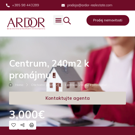
+385 98 443289
prodaja@ardor-realestate.com
Prodej nemovitosti
Centrum, 240m2 k
pronájmu!
Home
Obchodní prostory
Centrum, 240m2 k pronájmu!
Kontaktujte agenta
3,000€