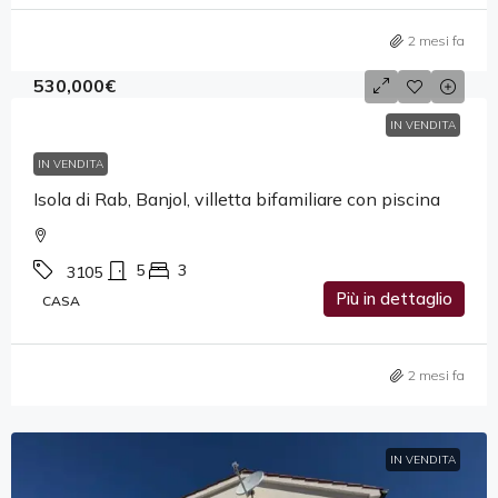
2 mesi fa
530,000€
IN VENDITA
IN VENDITA
Isola di Rab, Banjol, villetta bifamiliare con piscina
5
3
3105
Più in dettaglio
CASA
2 mesi fa
IN VENDITA