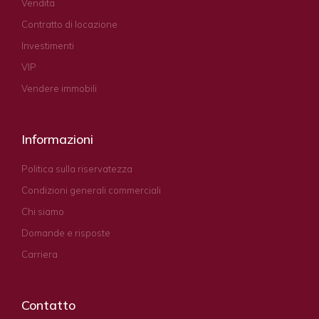
Vendita
Contratto di locazione
Investimenti
VIP
Vendere immobili
Informazioni
Politica sulla riservatezza
Condizioni generali commerciali
Chi siamo
Domande e risposte
Carriera
Contatto