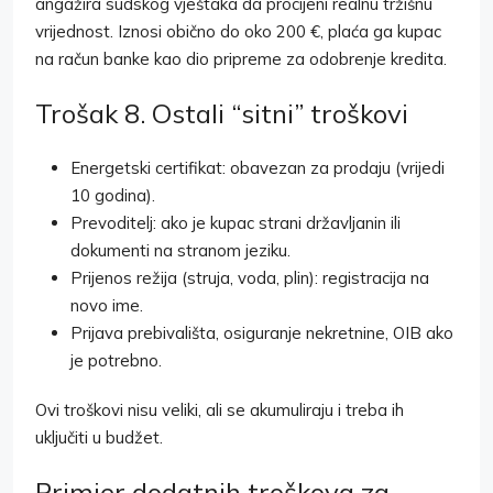
angažira sudskog vještaka da procijeni realnu tržišnu
vrijednost. Iznosi obično do oko 200 €, plaća ga kupac
na račun banke kao dio pripreme za odobrenje kredita.
Trošak 8. Ostali “sitni” troškovi
Energetski certifikat: obavezan za prodaju (vrijedi
10 godina).
Prevoditelj: ako je kupac strani državljanin ili
dokumenti na stranom jeziku.
Prijenos režija (struja, voda, plin): registracija na
novo ime.
Prijava prebivališta, osiguranje nekretnine, OIB ako
je potrebno.
Ovi troškovi nisu veliki, ali se akumuliraju i treba ih
uključiti u budžet.
Primjer dodatnih troškova za