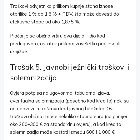
Troškovi odvjetnika prilikom kupnje stana iznose
otprilike 1 % do 1,5 % + PDV, što može dovesti do
efektivne stope od oko 1,875 %.
Plaćanje se obično vrši u dva dijela – dio kod
predugovora, ostatak prilikom završetka procesa ili
uknjižbe.
Trošak 5. Javnobilježnički troškovi i
solemnizacija
Ovjera potpisa na ugovorima, tabularna izjava,
eventualna solemnizacija (posebno kod kredita) neki su
od obaveznih troškova kod javnog bilježnika. Ovi
troškovi obično iznose nekoliko stotina eura (na primjer
oko 200–300 € za standardnu ovjeru), a kod kredita
solemnizacija može koštati između 600 i 1 000 €.