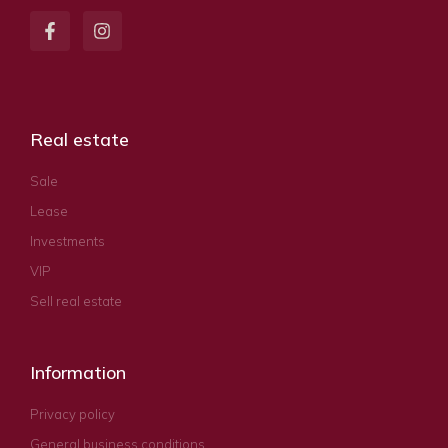
Real estate
Sale
Lease
Investments
VIP
Sell real estate
Information
Privacy policy
General business conditions