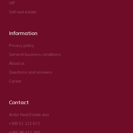
VIP
Sell real estate
Information
Privacy policy
General business conditions
About us
Questions and answers
Career
Contact
Ardor Real Estate doo
+385 51 222 673
+385 98 443 289