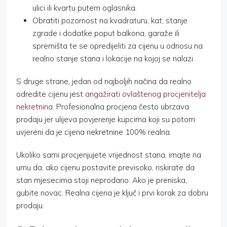
ulici ili kvartu putem oglasnika.
Obratiti pozornost na kvadraturu, kat, stanje
zgrade i dodatke poput balkona, garaže ili
spremišta te se opredijeliti za cijenu u odnosu na
realno stanje stana i lokacije na kojoj se nalazi.
S druge strane, jedan od najboljih načina da realno
odredite cijenu jest
angažirati ovlaštenog procjenitelja
nekretnina
. Profesionalna procjena često ubrzava
prodaju jer ulijeva povjerenje kupcima koji su potom
uvjereni da je cijena nekretnine 100% realna.
Ukoliko sami procjenjujete vrijednost stana, imajte na
umu da, ako cijenu postavite previsoko, riskirate da
stan mjesecima stoji neprodano. Ako je preniska,
gubite novac. Realna cijena je ključ i prvi korak za dobru
prodaju.