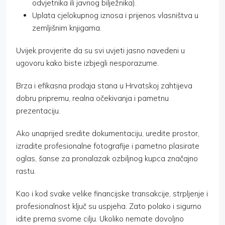
odvjetnika ili javnog bilježnika).
Uplata cjelokupnog iznosa i prijenos vlasništva u
zemljišnim knjigama.
Uvijek provjerite da su svi uvjeti jasno navedeni u
ugovoru kako biste izbjegli nesporazume.
Brza i efikasna prodaja stana u Hrvatskoj zahtijeva
dobru pripremu, realna očekivanja i pametnu
prezentaciju.
Ako unaprijed sredite dokumentaciju, uredite prostor,
izradite profesionalne fotografije i pametno plasirate
oglas, šanse za pronalazak ozbiljnog kupca značajno
rastu.
Kao i kod svake velike financijske transakcije, strpljenje i
profesionalnost ključ su uspjeha. Zato polako i sigurno
idite prema svome cilju. Ukoliko nemate dovoljno