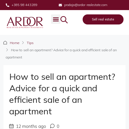
+385 98 443289
prodaja@ardor-realestate.com
Sell real estate
Real estate
Sell real estate
About us
Home
Tips
How to sell an apartment? Advice for a quick and efficient sale of an
apartment
How to sell an apartment?
Advice for a quick and
efficient sale of an
apartment
12 months ago
0