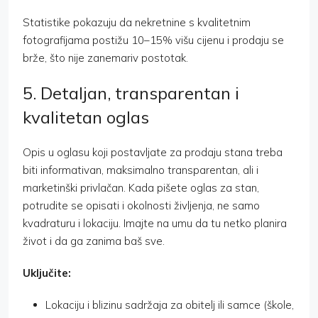
Statistike pokazuju da nekretnine s kvalitetnim
fotografijama postižu 10–15% višu cijenu i prodaju se
brže, što nije zanemariv postotak.
5. Detaljan, transparentan i
kvalitetan oglas
Opis u oglasu koji postavljate za prodaju stana treba
biti informativan, maksimalno transparentan, ali i
marketinški privlačan. Kada pišete oglas za stan,
potrudite se opisati i okolnosti življenja, ne samo
kvadraturu i lokaciju. Imajte na umu da tu netko planira
život i da ga zanima baš sve.
Uključite:
Lokaciju i blizinu sadržaja za obitelj ili samce (škole,