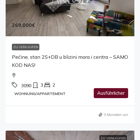
269,000€
ZU VERKAUFEN
Pećine, stan 2S+DB u blizini mora i centra – SAMO
KOD NAS!
3
2
3090
Ausführlicher
WOHNUNG/APPARTEMENT
3 Monaten vor
ZU VERKAUFEN