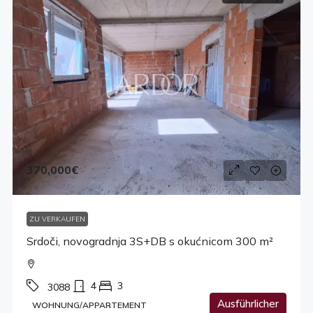
370,000€
ZU VERKAUFEN
Srdoči, novogradnja 3S+DB s okućnicom 300 m²
4
3
3088
Ausführlicher
WOHNUNG/APPARTEMENT