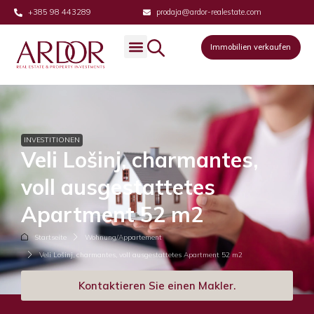
+385 98 443289
prodaja@ardor-realestate.com
Immobilien verkaufen
INVESTITIONEN
Veli Lošinj, charmantes,
voll ausgestattetes
Apartment 52 m2
Startseite
Wohnung/Appartement
Veli Lošinj, charmantes, voll ausgestattetes Apartment 52 m2
Kontaktieren Sie einen Makler.