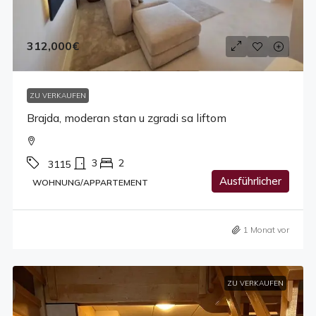
312,000€
ZU VERKAUFEN
Brajda, moderan stan u zgradi sa liftom
3
2
3115
Ausführlicher
WOHNUNG/APPARTEMENT
1 Monat vor
ZU VERKAUFEN