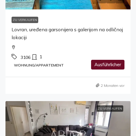
ZU VERKAUFEN
Lovran, uređena garsonijera s galerijom na odličnoj
lokaciji
1
3106
Ausführlicher
WOHNUNG/APPARTEMENT
2 Monaten vor
ZU VERKAUFEN