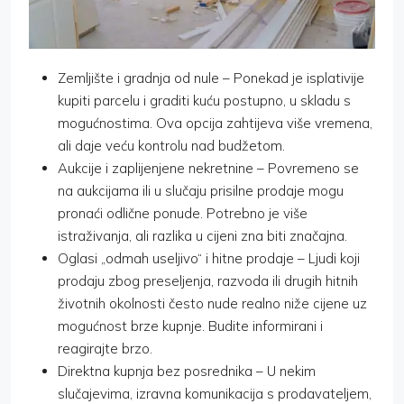
Zemljište i gradnja od nule – Ponekad je isplativije
kupiti parcelu i graditi kuću postupno, u skladu s
mogućnostima. Ova opcija zahtijeva više vremena,
ali daje veću kontrolu nad budžetom.
Aukcije i zaplijenjene nekretnine – Povremeno se
na aukcijama ili u slučaju prisilne prodaje mogu
pronaći odlične ponude. Potrebno je više
istraživanja, ali razlika u cijeni zna biti značajna.
Oglasi „odmah useljivo“ i hitne prodaje – Ljudi koji
prodaju zbog preseljenja, razvoda ili drugih hitnih
životnih okolnosti često nude realno niže cijene uz
mogućnost brze kupnje. Budite informirani i
reagirajte brzo.
Direktna kupnja bez posrednika – U nekim
slučajevima, izravna komunikacija s prodavateljem,