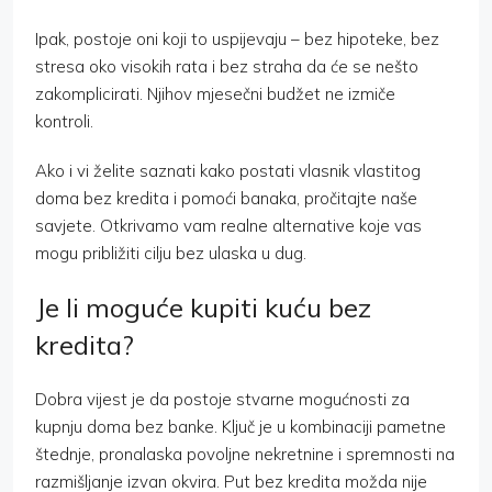
Ipak, postoje oni koji to uspijevaju – bez hipoteke, bez
stresa oko visokih rata i bez straha da će se nešto
zakomplicirati. Njihov mjesečni budžet ne izmiče
kontroli.
Ako i vi želite saznati kako postati vlasnik vlastitog
doma bez kredita i pomoći banaka, pročitajte naše
savjete. Otkrivamo vam realne alternative koje vas
mogu približiti cilju bez ulaska u dug.
Je li moguće kupiti kuću bez
kredita?
Dobra vijest je da postoje stvarne mogućnosti za
kupnju doma bez banke. Ključ je u kombinaciji pametne
štednje, pronalaska povoljne nekretnine i spremnosti na
razmišljanje izvan okvira. Put bez kredita možda nije