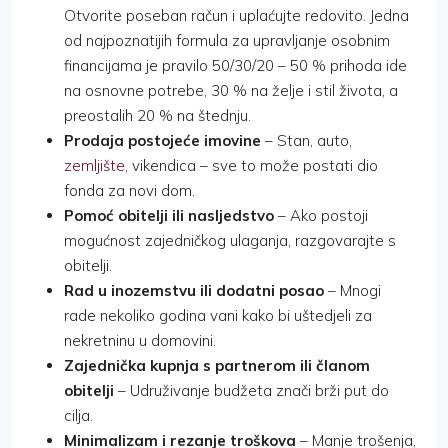
Otvorite poseban račun i uplaćujte redovito. Jedna
od najpoznatijih formula za upravljanje osobnim
financijama je pravilo 50/30/20 – 50 % prihoda ide
na osnovne potrebe, 30 % na želje i stil života, a
preostalih 20 % na štednju.
Prodaja postojeće imovine
– Stan, auto,
zemljište
, vikendica – sve to može postati dio
fonda za novi dom.
Pomoć obitelji ili nasljedstvo
– Ako postoji
mogućnost zajedničkog ulaganja, razgovarajte s
obitelji.
Rad u inozemstvu ili dodatni posao
– Mnogi
rade nekoliko godina vani kako bi uštedjeli za
nekretninu u domovini.
Zajednička kupnja s partnerom ili članom
obitelji
– Udruživanje budžeta znači brži put do
cilja.
Minimalizam i rezanje troškova
– Manje trošenja,