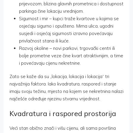
prijevozom, blizina glavnih prometnica i dostupnost
parkinga čine lokaciju vrednijom.
Sigurnost i mir – kupci traže kvartove u kojima se
osjećaju sigurno i opušteno. Mirna ulica, ugodni
susjedi i osjećaj sigurnosti izravno povećavaju
privlačnost stana ili kuće.
Razvoj okoline – novi parkovi, trgovački centri ili
bolje prometne veze čine kvart atraktivnijim, a time
i povećavaju cijenu nekretnine.
Zato se kaže da su „lokacija, lokacija i lokacija“ tri
najvažnija faktora. Iako kvadratura, raspored i stanje
imaju svoju težinu, mjesto na kojem se nekretnina nalazi
najčešće određuje njezinu stvarnu vrijednost.
Kvadratura i raspored prostorija
Veći stan obično znači i višu cijenu, ali sama površina