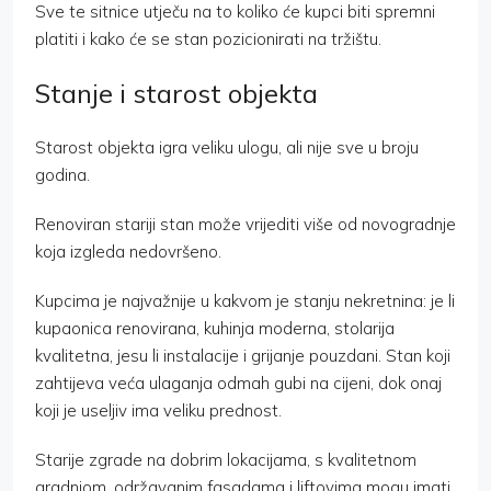
Sve te sitnice utječu na to koliko će kupci biti spremni
platiti i kako će se stan pozicionirati na tržištu.
Stanje i starost objekta
Starost objekta igra veliku ulogu, ali nije sve u broju
godina.
Renoviran stariji stan može vrijediti više od novogradnje
koja izgleda nedovršeno.
Kupcima je najvažnije u kakvom je stanju nekretnina: je li
kupaonica renovirana, kuhinja moderna, stolarija
kvalitetna, jesu li instalacije i grijanje pouzdani. Stan koji
zahtijeva veća ulaganja odmah gubi na cijeni, dok onaj
koji je useljiv ima veliku prednost.
Starije zgrade na dobrim lokacijama, s kvalitetnom
gradnjom, održavanim fasadama i liftovima mogu imati