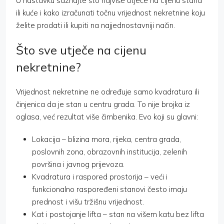
U nastavku saznajte što najviše utječe na cijenu stana
ili kuće i kako izračunati točnu vrijednost nekretnine koju
želite prodati ili kupiti na najjednostavniji način.
Što sve utječe na cijenu
nekretnine?
Vrijednost nekretnine ne određuje samo kvadratura ili
činjenica da je stan u centru grada. To nije brojka iz
oglasa, već rezultat više čimbenika. Evo koji su glavni:
Lokacija – blizina mora, rijeka, centra grada,
poslovnih zona, obrazovnih institucija, zelenih
površina i javnog prijevoza.
Kvadratura i raspored prostorija – veći i
funkcionalno raspoređeni stanovi često imaju
prednost i višu tržišnu vrijednost.
Kat i postojanje lifta – stan na višem katu bez lifta