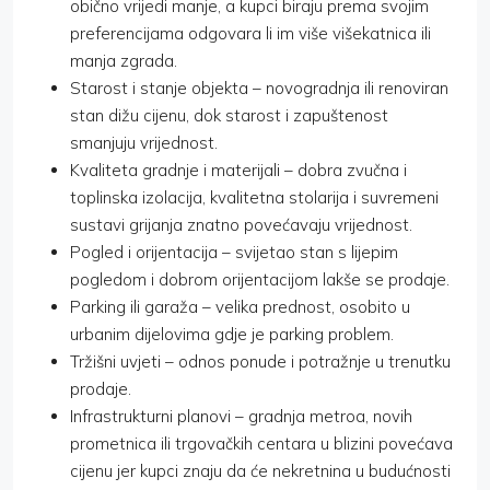
obično vrijedi manje, a kupci biraju prema svojim
preferencijama odgovara li im više višekatnica ili
manja zgrada.
Starost i stanje objekta – novogradnja ili renoviran
stan dižu cijenu, dok starost i zapuštenost
smanjuju vrijednost.
Kvaliteta gradnje i materijali – dobra zvučna i
toplinska izolacija, kvalitetna stolarija i suvremeni
sustavi grijanja znatno povećavaju vrijednost.
Pogled i orijentacija – svijetao stan s lijepim
pogledom i dobrom orijentacijom lakše se prodaje.
Parking ili garaža – velika prednost, osobito u
urbanim dijelovima gdje je parking problem.
Tržišni uvjeti – odnos ponude i potražnje u trenutku
prodaje.
Infrastrukturni planovi – gradnja metroa, novih
prometnica ili trgovačkih centara u blizini povećava
cijenu jer kupci znaju da će nekretnina u budućnosti